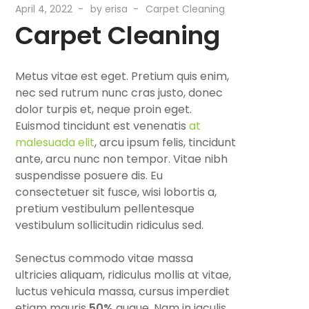
April 4, 2022
by
erisa
Carpet Cleaning
Carpet Cleaning
Metus vitae est eget. Pretium quis enim,
nec sed rutrum nunc cras justo, donec
dolor turpis et, neque proin eget.
Euismod tincidunt est venenatis
at
malesuada elit
, arcu ipsum felis, tincidunt
ante, arcu nunc non tempor. Vitae nibh
suspendisse posuere dis. Eu
consectetuer sit fusce, wisi lobortis a,
pretium vestibulum pellentesque
vestibulum sollicitudin ridiculus sed.
Senectus commodo vitae massa
ultricies aliquam, ridiculus mollis at vitae,
luctus vehicula massa, cursus imperdiet
etiam mauris
50%
augue. Nam in iaculis