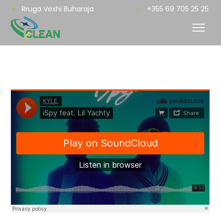
Rruga Vexhi Buharaja
+355 69 705 25 25